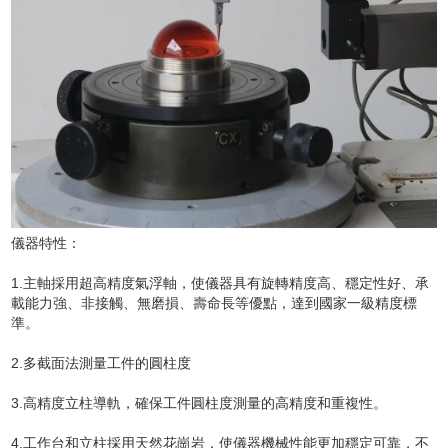
儀器特性：
1.主軸採用超高精度氣浮軸，使儀器具有旋轉精度高、穩定性好、承
載能力強、非接觸、無磨損、壽命長等優點，達到國家一級精度標
準。
2.多截面法測量工件的圓柱度
3.高精度立柱導軌，確保工件圓柱度測量的高精度和重複性。
4.工作台和立柱採用天然花崗岩，使儀器機械性能更加穩定可靠，不