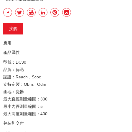
接觸
應用
產品屬性
型號：
DC30
品牌：
德迅
認證：
Reach，Scoc
支持定製：
Obm、Odm
產地：
瓷器
最大直徑測量範圍：
300
最小內徑測量範圍：
5
最大高度測量範圍：
400
包裝和交付