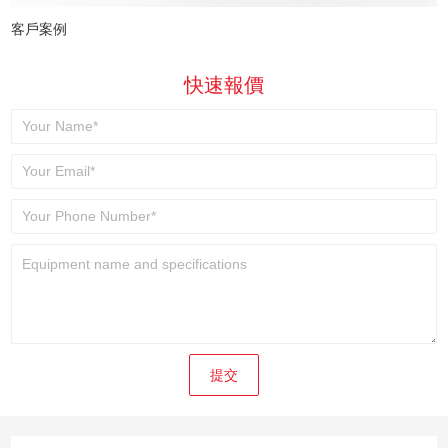
客戶案例
快速報價
提交