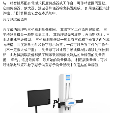
裝，精密軸系配有電感式長度傳感器或工作台，可作精密圓周運動。
它由傳感器、放大器、濾波器和儀器輸出裝置組成。 如果儀器配有計
算機，則計算機也包含在本系統中。
圓度測試儀原理
圓度儀的原理與三坐標測量機相同。 其實它的工作原理很簡單。 三
坐標測量機是一種點採集工具。 其原理是先獲取點，再由點成線，再
由線形成三維模型。 三坐標測量機是一種具有三個相互垂直方向的導
向機構、長度測量元件和數字顯示裝置，一個可以放置工件的工作台
（不一定很大或巨型），測量頭可以通過手動或機械快速移動到被測
點，由數據讀取設備和數字顯示裝置顯示被測點的坐標值的測量設
備。 顯然，這是最簡單、最原始的測量機器。 利用該測量機，可以
通過讀數裝置和數字顯示裝置顯示測量體積中任意點的坐標值。