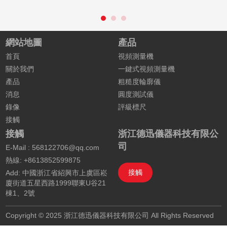
網站地圖
產品
首頁
視頻測量機
關於我們
一鍵式視頻測量機
產品
粗糙度輪廓儀
消息
圓度測試儀
錄像
評級標尺
接觸
接觸
浙江德迅儀器科技有限公
司
E-Mail :
568122706@qq.com
熱線: +8613852599875
接觸
Add: 中國浙江省紹興市上虞區崧
廈街道五星西路1999聯東U谷21
棟1、2號
Copyright © 2025 浙江德迅儀器科技有限公司 All Rights Reserved